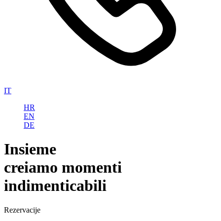
IT
HR
EN
DE
Insieme
creiamo momenti
indimenticabili
Rezervacije