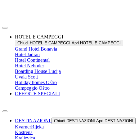
HOTEL E CAMPEGGI
Chiudi HOTEL E CAMPEGGI
Apri HOTEL E CAMPEGGI
Grand Hotel
Bonavia
Hotel
Jadran
Hotel
Continental
Hotel
Neboder
Boarding House
Lucija
Uvala
Scott
Holiday homes
Oštro
Campeggio
Oštro
OFFERTE SPECIALI
DESTINAZIONI
Chiudi DESTINAZIONI
Apri DESTINAZIONI
Kvarner
Rijeka
Kostrena
Kraljevica