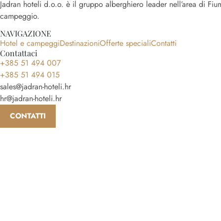
Jadran hoteli d.o.o. è il gruppo alberghiero leader nell’area di Fiu
campeggio.
NAVIGAZIONE
Hotel e campeggi
Destinazioni
Offerte speciali
Contatti
Contattaci
+385 51 494 007
+385 51 494 015
sales@jadran-hoteli.hr
hr@jadran-hoteli.hr
CONTATTI