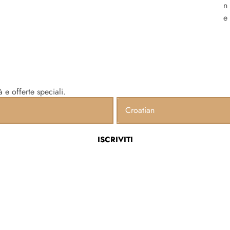
n
e
à e offerte speciali.