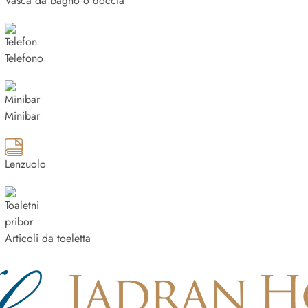
Vasca da bagno o doccia
Telefono
Minibar
Lenzuolo
Articoli da toeletta