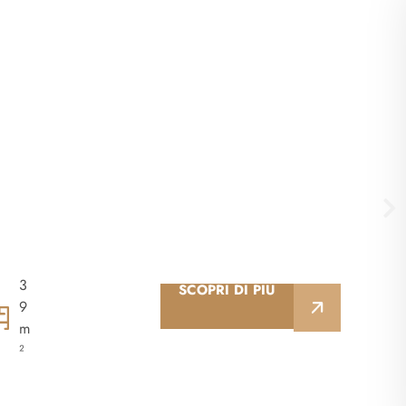
3
SCOPRI DI PIÙ
9
m
²