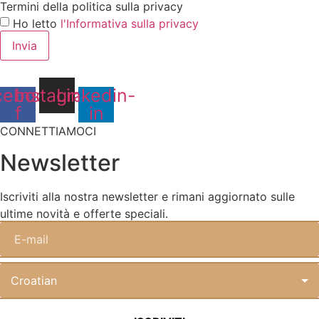
Termini della politica sulla privacy
Ho letto
l'Informativa sulla privacy
Invia
cebook-
Instagram
Linkedin-
f
in
CONNETTIAMOCI
Newsletter
Iscriviti alla nostra newsletter e rimani aggiornato sulle
ultime novità e offerte speciali.