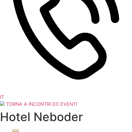
HR
EN
IT
DE
TORNA A INCONTRI ED EVENTI
Hotel Neboder