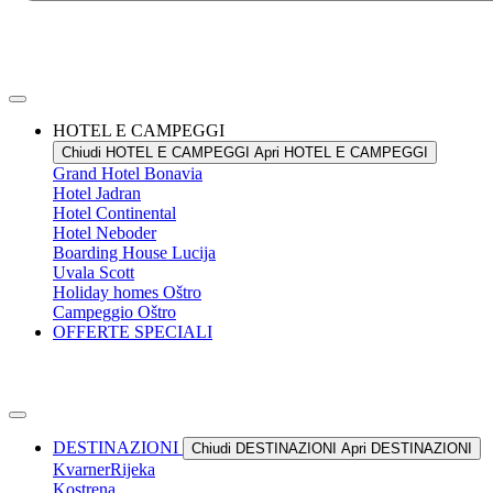
HOTEL E CAMPEGGI
Chiudi HOTEL E CAMPEGGI
Apri HOTEL E CAMPEGGI
Grand Hotel
Bonavia
Hotel
Jadran
Hotel
Continental
Hotel
Neboder
Boarding House
Lucija
Uvala
Scott
Holiday homes
Oštro
Campeggio
Oštro
OFFERTE SPECIALI
DESTINAZIONI
Chiudi DESTINAZIONI
Apri DESTINAZIONI
Kvarner
Rijeka
Kostrena