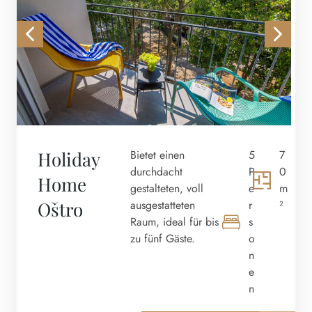
Holiday
Bietet einen
5
7
durchdacht
P
0
Home
gestalteten, voll
e
m
Oštro
ausgestatteten
r
²
Raum, ideal für bis
s
zu fünf Gäste.
o
n
e
n