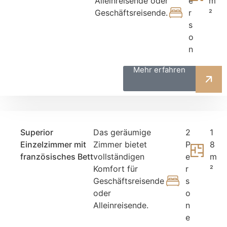
Alleinreisende oder
e
m
Geschäftsreisende.
r
²
s
o
n
Mehr erfahren
Superior
Das geräumige
2
1
Einzelzimmer mit
Zimmer bietet
P
8
französisches Bett
vollständigen
e
m
Komfort für
r
²
Geschäftsreisende
s
oder
o
Alleinreisende.
n
e