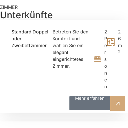
ZIMMER
Unterkünfte
Standard Doppel
Betreten Sie den
2
2
oder
Komfort und
P
6
Zweibettzimmer
wählen Sie ein
e
m
elegant
r
²
eingerichtetes
s
Zimmer.
o
n
e
n
Mehr erfahren