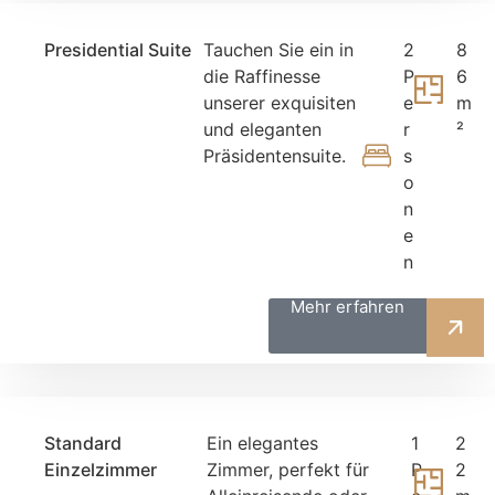
Presidential Suite
Tauchen Sie ein in
2
8
die Raffinesse
P
6
unserer exquisiten
e
m
und eleganten
r
²
Präsidentensuite.
s
o
n
e
n
Mehr erfahren
Standard
Ein elegantes
1
2
Einzelzimmer
Zimmer, perfekt für
P
2