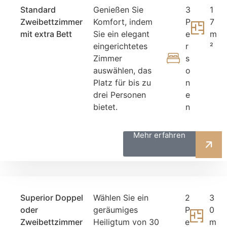
Standard
Genießen Sie
3
1
Zweibettzimmer
Komfort, indem
P
7
mit extra Bett
Sie ein elegant
e
m
eingerichtetes
r
²
Zimmer
s
auswählen, das
o
Platz für bis zu
n
drei Personen
e
bietet.
n
Mehr erfahren
Superior Doppel
Wählen Sie ein
2
3
oder
geräumiges
P
0
Zweibettzimmer
Heiligtum von 30
e
m