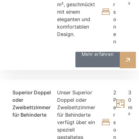
m², geschmückt
r
²
mit einem
s
eleganten und
o
komfortablen
n
Design.
e
n
Mehr erfahren
Superior Doppel
Unser Superior
2
3
oder
Doppel oder
P
0
Zweibettzimmer
Zweibettzimmer
e
m
für Behinderte
für Behinderte
r
²
verfügt über ein
s
speziell
o
gestaltetes
n