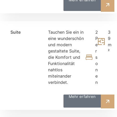
Suite
Tauchen Sie ein in
2
3
eine wunderschön
P
9
und modern
e
m
gestaltete Suite,
r
²
die Komfort und
s
Funktionalität
o
nahtlos
n
miteinander
e
verbindet.
n
Mehr erfahren