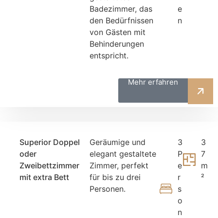
Badezimmer, das
e
den Bedürfnissen
n
von Gästen mit
Behinderungen
entspricht.
Mehr erfahren
Superior Doppel
Geräumige und
3
3
oder
elegant gestaltete
P
7
Zweibettzimmer
Zimmer, perfekt
e
m
mit extra Bett
für bis zu drei
r
²
Personen.
s
o
n