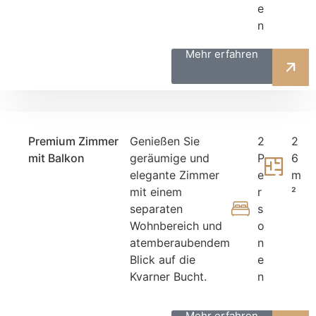
e
n
Mehr erfahren
Premium Zimmer
Genießen Sie
2
2
mit Balkon
geräumige und
P
6
elegante Zimmer
e
m
mit einem
r
²
separaten
s
Wohnbereich und
o
atemberaubendem
n
Blick auf die
e
Kvarner Bucht.
n
Mehr erfahren