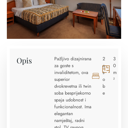
Opis
Pažljivo dizajnirana
2
3
za goste s
o
0
invaliditetom, ova
s
m
superior
o
²
dvokrevetna ili twin
b
soba besprijekorno
e
spaja udobnost i
funkcionalnost. Ima
elegantan
namještaj, radni
stol, TV ravnog