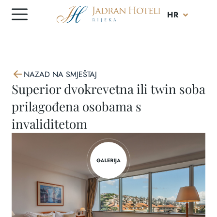
DE
HR
IT
NAZAD NA SMJEŠTAJ
Superior dvokrevetna ili twin soba
prilagođena osobama s
invaliditetom