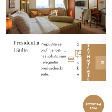
Presidentia
Prepustite se
2
8
S
l Suite
A
profinjenosti uz
o
6
Z
naš sofisticirani
s
m
N
AJ
i elegantni
o
²
T
predsjednički
b
E
VI
suite.
e
Š
E