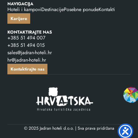
NAVIGACIJA
Hoteli i kampovi
Destinacije
Posebne ponude
Kontakti
Karijere
KONTAKTIRAJTE NAS
+385 51 494 007
+385 51 494 015
sales@jadran-hoteli.hr
hr@jadran-hoteli.hr
Kontaktirajte nas
© 2025 Jadran hoteli d.o.o. | Sva prava pridržana