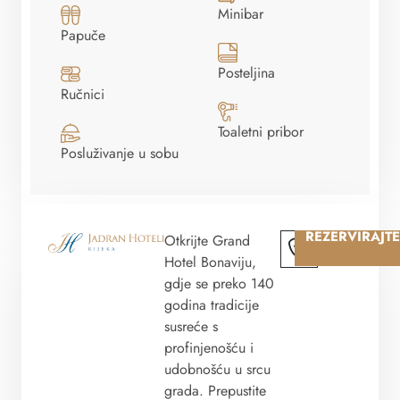
Minibar
Papuče
Posteljina
Ručnici
Toaletni pribor
Posluživanje u sobu
REZERVIRAJTE
Otkrijte Grand
Hotel Bonaviju,
gdje se preko 140
godina tradicije
susreće s
profinjenošću i
udobnošću u srcu
grada. Prepustite