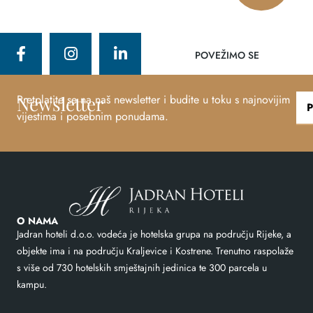
POVEŽIMO SE
Newsletter
Pretplatite se na naš newsletter i budite u toku s najnovijim
vijestima i posebnim ponudama.
O NAMA
Jadran hoteli d.o.o. vodeća je hotelska grupa na području Rijeke, a
objekte ima i na području Kraljevice i Kostrene. Trenutno raspolaže
s više od 730 hotelskih smještajnih jedinica te 300 parcela u
kampu.