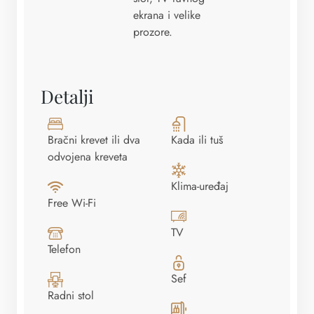
ekrana i velike
prozore.
Detalji
Bračni krevet ili dva
Kada ili tuš
odvojena kreveta
Klima-uređaj
Free Wi-Fi
TV
Telefon
Sef
Radni stol