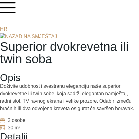
EN
DE
HR
IT
NAZAD NA SMJEŠTAJ
Superior dvokrevetna ili
twin soba
Opis
Doživite udobnost i svestranu eleganciju naše superior
dvokrevetne ili twin sobe, koja sadrži elegantan namještaj,
radni stol, TV ravnog ekrana i velike prozore. Odabir između
bračnih ili dva odvojena kreveta osigurat će savršen boravak.
2 osobe
30 m²
Detalji