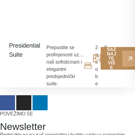
Presidential
Prepustite se
2
8
SAZ
Suite
NAJ
profinjenosti uz
o
6
TE
naš sofisticirani i
s
m
VIŠ
E
elegantni
o
²
predsjednički
b
suite.
e
POVEŽIMO SE
Newsletter
Pretplatite se na naš newsletter i budite u toku s najnovijim