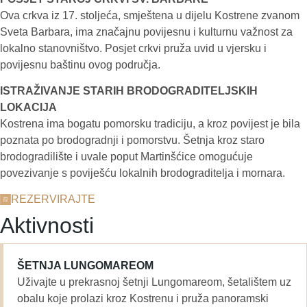
Ova crkva iz 17. stoljeća, smještena u dijelu Kostrene zvanom
Sveta Barbara, ima značajnu povijesnu i kulturnu važnost za
lokalno stanovništvo. Posjet crkvi pruža uvid u vjersku i
povijesnu baštinu ovog područja.
ISTRAŽIVANJE STARIH BRODOGRADITELJSKIH
LOKACIJA
Kostrena ima bogatu pomorsku tradiciju, a kroz povijest je bila
poznata po brodogradnji i pomorstvu. Šetnja kroz staro
brodogradilište i uvale poput Martinšćice omogućuje
povezivanje s poviješću lokalnih brodograditelja i mornara.
REZERVIRAJTE
Aktivnosti
ŠETNJA LUNGOMAREOM
Uživajte u prekrasnoj šetnji Lungomareom, šetalištem uz
obalu koje prolazi kroz Kostrenu i pruža panoramski