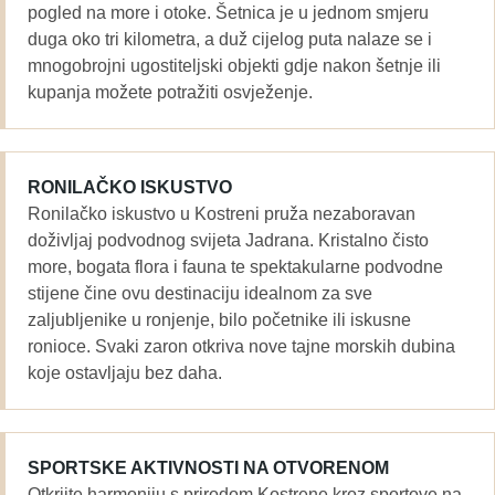
pogled na more i otoke. Šetnica je u jednom smjeru
duga oko tri kilometra, a duž cijelog puta nalaze se i
mnogobrojni ugostiteljski objekti gdje nakon šetnje ili
kupanja možete potražiti osvježenje.
RONILAČKO ISKUSTVO
Ronilačko iskustvo u Kostreni pruža nezaboravan
doživljaj podvodnog svijeta Jadrana. Kristalno čisto
more, bogata flora i fauna te spektakularne podvodne
stijene čine ovu destinaciju idealnom za sve
zaljubljenike u ronjenje, bilo početnike ili iskusne
ronioce. Svaki zaron otkriva nove tajne morskih dubina
koje ostavljaju bez daha.
SPORTSKE AKTIVNOSTI NA OTVORENOM
Otkrijte harmoniju s prirodom Kostrene kroz sportove na