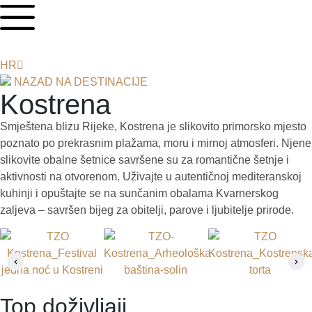
EN
DE
HR
IT
NAZAD NA DESTINACIJE
Kostrena
Smještena blizu Rijeke, Kostrena je slikovito primorsko mjesto
poznato po prekrasnim plažama, moru i mirnoj atmosferi. Njene
slikovite obalne šetnice savršene su za romantične šetnje i
aktivnosti na otvorenom. Uživajte u autentičnoj mediteranskoj
kuhinji i opuštajte se na sunčanim obalama Kvarnerskog
zaljeva – savršen bijeg za obitelji, parove i ljubitelje prirode.
Top doživljaji