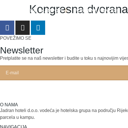
Kongresna dvorana
HOTELI I KAMPOVI
POSEBNE PONUDE
POVEŽIMO SE
Newsletter
Pretplatite se na naš newsletter i budite u toku s najnovijim v
O NAMA
Jadran hoteli d.o.o. vodeća je hotelska grupa na području Rijek
parcela u kampu.
NAVIGACIJA