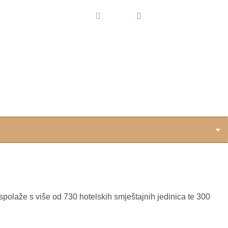
DE
DESTINACIJE
VIŠE
HR
IT
aspolaže s više od 730 hotelskih smještajnih jedinica te 300