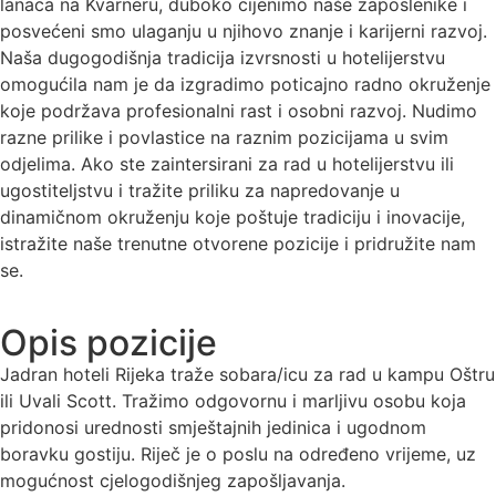
lanaca na Kvarneru, duboko cijenimo naše zaposlenike i
posvećeni smo ulaganju u njihovo znanje i karijerni razvoj.
Naša dugogodišnja tradicija izvrsnosti u hotelijerstvu
omogućila nam je da izgradimo poticajno radno okruženje
koje podržava profesionalni rast i osobni razvoj. Nudimo
razne prilike i povlastice na raznim pozicijama u svim
odjelima. Ako ste
zaintersirani
za rad u hotelijerstvu ili
ugostiteljstvu i tražite priliku za napredovanje u
dinamičnom okruženju koje poštuje tradiciju i inovacije,
istražite naše trenutne otvorene pozicije i pridružite nam
se.
Opis pozicije
Jadran hoteli Rijeka
traže sobara/
icu
za rad u
kampu Oštru
ili Uvali Scott
. Tražimo odgovornu i marljivu osobu koja
pridonosi urednosti smještajnih jedinica i ugodnom
boravku gostiju. Riječ je o poslu na određeno vrijeme, uz
mogućnost cjelogodišnjeg zapošljavanja.