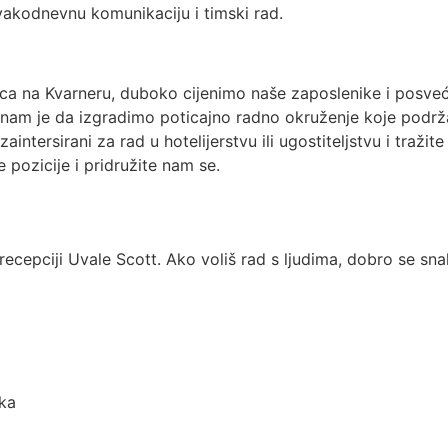
svakodnevnu komunikaciju i timski rad.
ca na Kvarneru, duboko cijenimo naše zaposlenike i posveće
a nam je da izgradimo poticajno radno okruženje koje podrža
zaintersirani
za rad u hotelijerstvu ili ugostiteljstvu i traž
e pozicije i pridružite nam se.
recepciji
Uvale
Scott
.
Ako voliš rad s ljudima, dobro se snala
vka