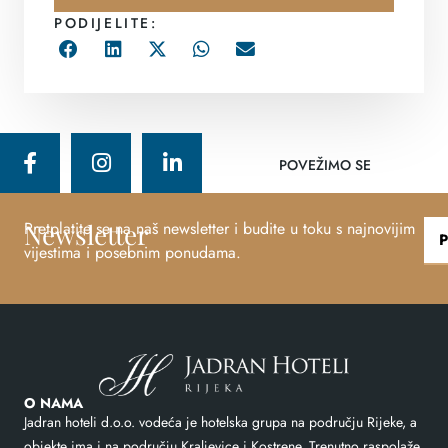
PODIJELITE:
POVEŽIMO SE
Newsletter
Pretplatite se na naš newsletter i budite u toku s najnovijim
vijestima i posebnim ponudama.
O NAMA
Jadran hoteli d.o.o. vodeća je hotelska grupa na području Rijeke, a
objekte ima i na području Kraljevice i Kostrene. Trenutno raspolaže