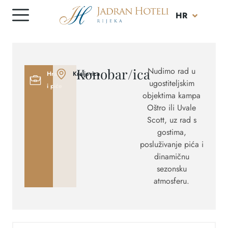
HR
EN
Konobar/ica
Nudimo rad u
Hrana
Kraljevica
ugostiteljskim
i piće
objektima kampa
Oštro ili Uvale
Scott, uz rad s
gostima,
posluživanje pića i
dinamičnu
sezonsku
atmosferu.