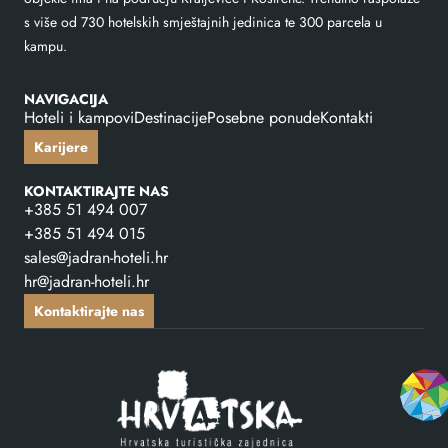
s više od 730 hotelskih smještajnih jedinica te 300 parcela u
kampu.
NAVIGACIJA
Hoteli i kampovi
Destinacije
Posebne ponude
Kontakti
Karijere
KONTAKTIRAJTE NAS
+385 51 494 007
+385 51 494 015
sales@jadran-hoteli.hr
hr@jadran-hoteli.hr
Kontaktirajte nas